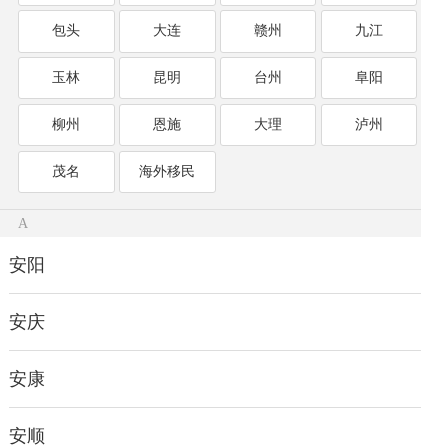
包头
大连
赣州
九江
玉林
昆明
台州
阜阳
柳州
恩施
大理
泸州
茂名
海外移民
A
安阳
安庆
安康
安顺