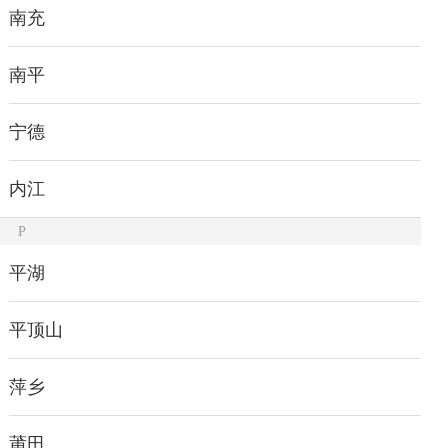
南充
南平
宁德
内江
P
平湖
平顶山
萍乡
莆田