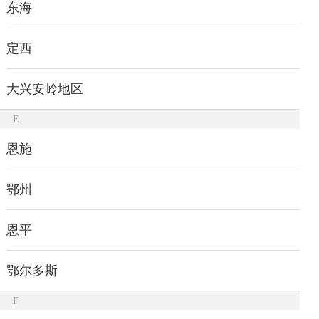
东海
定西
大兴安岭地区
E
恩施
鄂州
恩平
鄂尔多斯
F