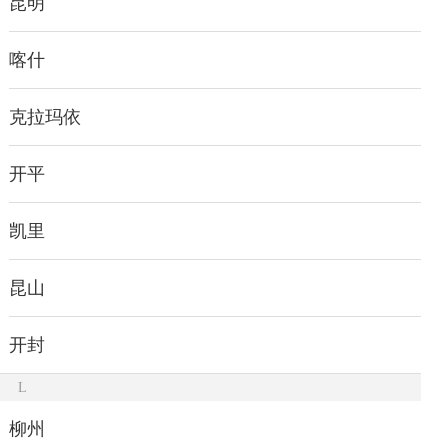
昆明
喀什
克拉玛依
开平
凯里
昆山
开封
L
柳州