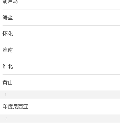
葫芦岛
海盐
怀化
淮南
淮北
黄山
I
印度尼西亚
J