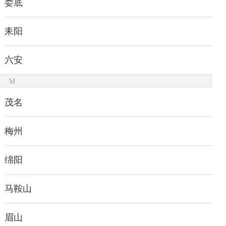
娄底
耒阳
六安
M
茂名
梅州
绵阳
马鞍山
眉山