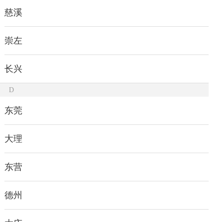
慈溪
崇左
长兴
D
东莞
大理
东营
德州