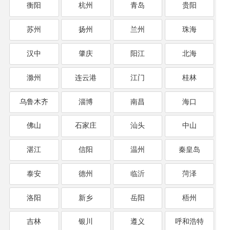
衡阳
杭州
青岛
贵阳
苏州
扬州
兰州
珠海
汉中
肇庆
阳江
北海
滁州
连云港
江门
桂林
乌鲁木齐
淄博
南昌
海口
佛山
石家庄
汕头
中山
湛江
信阳
温州
秦皇岛
泰安
德州
临沂
菏泽
洛阳
新乡
岳阳
梧州
吉林
银川
遵义
呼和浩特