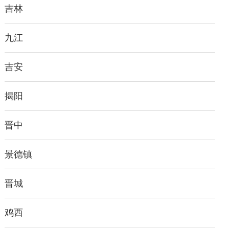
吉林
九江
吉安
揭阳
晋中
景德镇
晋城
鸡西