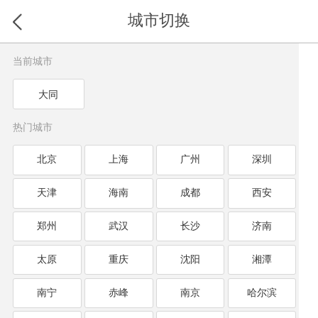
城市切换
当前城市
大同
热门城市
北京
上海
广州
深圳
天津
海南
成都
西安
郑州
武汉
长沙
济南
太原
重庆
沈阳
湘潭
南宁
赤峰
南京
哈尔滨