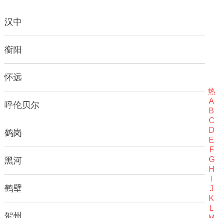
汉中
衡阳
怀远
热
A
呼伦贝尔
B
C
D
鹤岗
E
F
G
黑河
H
I
鹤壁
J
K
L
贺州
M