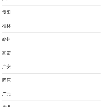
贵阳
桂林
赣州
高密
广安
固原
广元