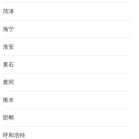
菏泽
海宁
淮安
黄石
黄冈
衡水
邯郸
呼和浩特