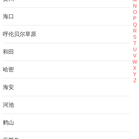
N
O
海口
P
Q
R
呼伦贝尔草原
S
T
U
和田
V
W
X
哈密
Y
Z
海安
河池
鹤山