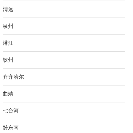
清远
泉州
潜江
钦州
齐齐哈尔
曲靖
七台河
黔东南