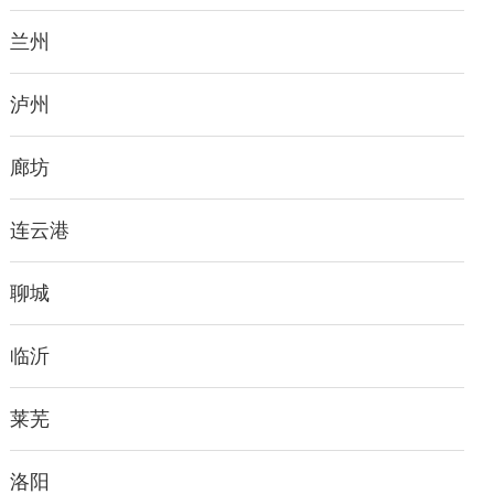
兰州
泸州
廊坊
连云港
聊城
临沂
莱芜
洛阳