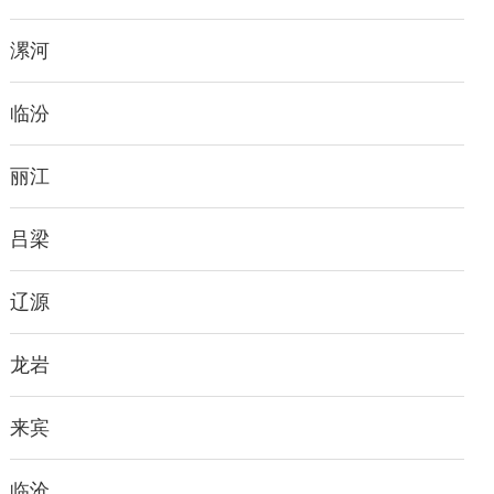
漯河
临汾
丽江
吕梁
辽源
龙岩
来宾
临沧