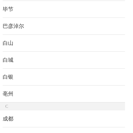
毕节
巴彦淖尔
白山
白城
白银
亳州
C
成都